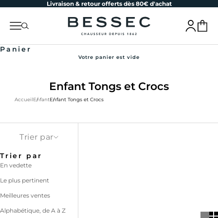
Livraison & retour offerts dès 80€ d'achat
Passer au contenu
bessec-chaussures
Menu
Recherche
Connexion
Panier
Panier
Votre panier est vide
Enfant Tongs et Crocs
Accueil
Enfant
Enfant Tongs et Crocs
Trier par
Trier par
En vedette
Le plus pertinent
Meilleures ventes
Alphabétique, de A à Z