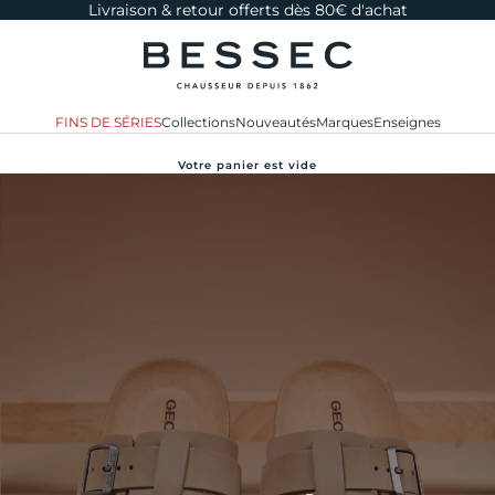
Livraison & retour offerts dès 80€ d'achat
bessec-chaussures
FINS DE SÉRIES
Collections
Nouveautés
Marques
Enseignes
Votre panier est vide