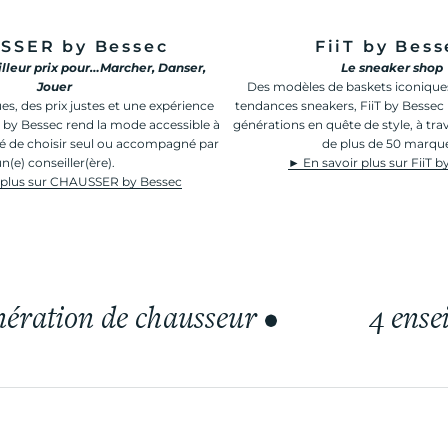
SSER by Bessec
FiiT by Bess
lleur prix pour…Marcher, Danser,
Le sneaker shop
Jouer
Des modèles de baskets iconique
s, des prix justes et une expérience
tendances sneakers, FiiT by Bessec 
 by Bessec rend la mode accessible à
générations en quête de style, à tra
rté de choisir seul ou accompagné par
de plus de 50 marqu
n(e) conseiller(ère).
► En savoir plus sur FiiT 
 plus sur CHAUSSER by Bessec
ération de chausseur
•
4 ense