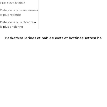
Prix: élevé à faible
Date, de la plus ancienne à
la plus récente
Date, de la plus récente à
la plus ancienne
Baskets
Ballerines et babies
Boots et bottines
Bottes
Chauss
Chaussons 310-733 - ROTIN NELES Femme Multicolore
Chaussons 46897 - ROCADE NELES Femme Noir
VENDU CHEZ CHAUSSER
VENDU CHEZ CHAUSSER
prix de vente
prix de vente
€25,00
€29,00