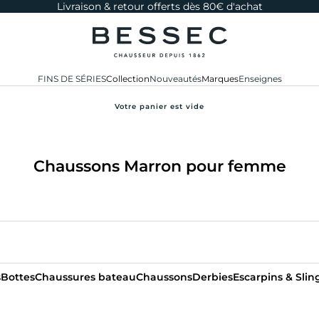
Livraison & retour offerts dès 80€ d'achat
bessec-chaussures
FINS DE SÉRIES
Collection
Nouveautés
Marques
Enseignes
Votre panier est vide
Chaussons Marron pour femme
s
Bottes
Chaussures bateau
Chaussons
Derbies
Escarpins & Sli