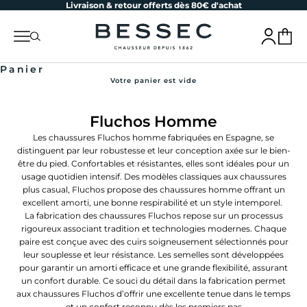
Livraison & retour offerts dès 80€ d'achat
Passer au contenu
bessec-chaussures
Menu
Recherche
Connexion
Panier
Panier
Votre panier est vide
Fluchos Homme
Les
chaussures Fluchos homme fabriquées en Espagne, se
distinguent par leur robustesse et leur conception axée sur le bien-
être du pied. Confortables et résistantes, elles sont idéales pour un
usage quotidien intensif. Des modèles classiques aux chaussures
plus casual, Fluchos propose des chaussures homme offrant un
excellent amorti, une bonne respirabilité et un style intemporel.
La fabrication des chaussures Fluchos repose sur un processus
rigoureux associant tradition et technologies modernes. Chaque
paire est conçue avec des cuirs soigneusement sélectionnés pour
leur souplesse et leur résistance. Les semelles sont développées
pour garantir un amorti efficace et une grande flexibilité, assurant
un confort durable. Ce souci du détail dans la fabrication permet
aux chaussures Fluchos d’offrir une excellente tenue dans le temps
et un confort reconnu dès les premiers pas