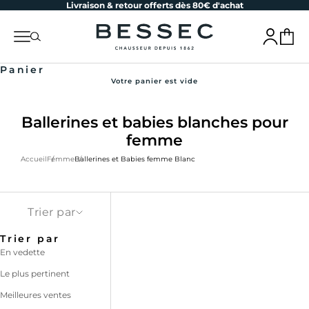
Livraison & retour offerts dès 80€ d'achat
Passer au contenu
bessec-chaussures
Menu
Recherche
Connexion
Panier
Panier
Votre panier est vide
Ballerines et babies blanches pour
femme
Accueil
Femme
Ballerines et Babies femme Blanc
Trier par
Trier par
En vedette
Le plus pertinent
Meilleures ventes