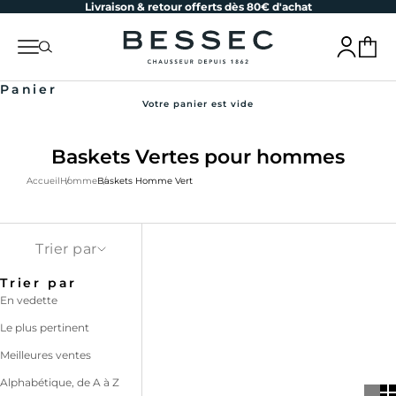
Livraison & retour offerts dès 80€ d'achat
Passer au contenu
bessec-chaussures
Menu
Recherche
Connexion
Panier
Panier
Votre panier est vide
Baskets Vertes pour hommes
Accueil
Homme
Baskets Homme Vert
Trier par
Trier par
En vedette
Le plus pertinent
Meilleures ventes
Alphabétique, de A à Z