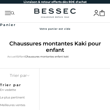
Livraison & retour offerts dès 80€ d'achat
Passer au contenu
bessec-chaussures
Menu
Recherche
Connexion
Panier
Panier
Votre panier est vide
Chaussures montantes Kaki pour
enfant
Accueil
Enfant
Chaussures montantes enfant kaki
Trier par
Trier par
En vedette
Le plus pertinent
Meilleures ventes