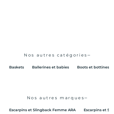
Escarpins & Slingback TAVILAZ TAMARIS Femme Noir
Escarpins & Slingback TAPIS TAMARIS Femme Marron
VENDU CHEZ CHAUSSER
VENDU CHEZ CHAUSSER
prix de vente
prix de vente
€60,00
€80,00
Nos autres catégories
Baskets
Ballerines et babies
Boots et bottines
Nos autres marques
Escarpins et Slingback Femme ARA
Escarpins et S