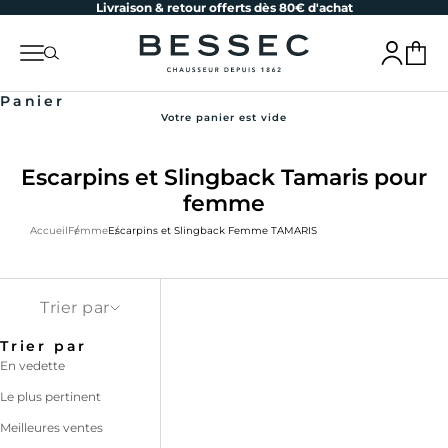
Livraison & retour offerts dès 80€ d'achat
Passer au contenu
bessec-chaussures
Menu
Recherche
Connexion
Panier
Panier
Votre panier est vide
Escarpins et Slingback Tamaris pour
femme
Accueil
Femme
Escarpins et Slingback Femme TAMARIS
Trier par
Trier par
En vedette
Le plus pertinent
Meilleures ventes