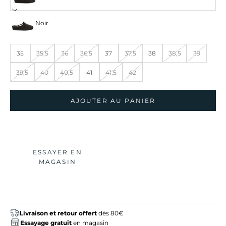
Noir
35
35,5
36
36,5
37
37,5
38
38,5
39
39,5
40
40,5
41
41,5
42
AJOUTER AU PANIER
ESSAYER EN
MAGASIN
Livraison et retour offert
dès 80€
Essayage gratuit
en magasin