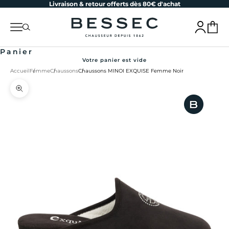
Livraison & retour offerts dès 80€ d'achat
Passer au contenu
bessec-chaussures
Menu
Recherche
Connexion
Panier
Panier
Votre panier est vide
Accueil
Femme
Chaussons
Chaussons MINOI EXQUISE Femme Noir
Zoomer sur l'image