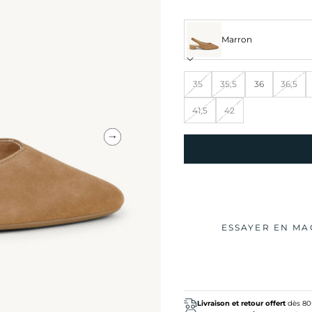
Marron
35
35,5
36
36,5
41,5
42
Suivant
ESSAYER EN MA
Livraison et retour offert
dès 8