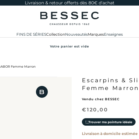
Livraison & retour offerts dès 80€ d'achat
bessec-chaussures
FINS DE SÉRIES
Collection
Nouveautés
Marques
Enseignes
Votre panier est vide
IE GABOR Femme Marron
Escarpins & S
Femme Marro
Vendu chez BESSEC
Prix de vente
€120,00
Trouver ma pointure idéale