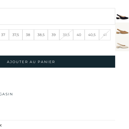
37
37,5
38
38,5
39
39,5
40
40,5
41
AJOUTER AU PANIER
GASIN
0€