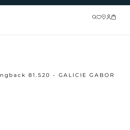
Recherche
Store locator
Connexion
Panier
lingback 81.520 - GALICIE GABOR
n