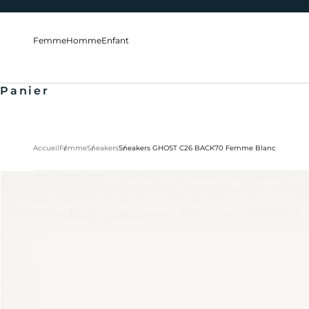
Passer au contenu
Femme
Homme
Enfant
Panier
Accueil
Femme
Sneakers
Sneakers GHOST C26 BACK70 Femme Blanc