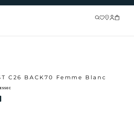
Recherche
Store locator
Connexion
Panier
ST C26 BACK70 Femme Blanc
BESSEC