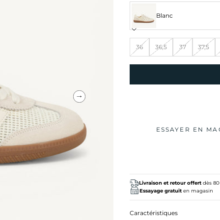
Blanc
36
36,5
37
37,5
Suivant
ESSAYER EN MA
Livraison et retour offert
dès 8
Essayage gratuit
en magasin
Caractéristiques