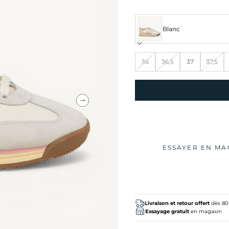
Blanc
36
36,5
37
37,5
Suivant
ESSAYER EN MA
Livraison et retour offert
dès 8
Essayage gratuit
en magasin