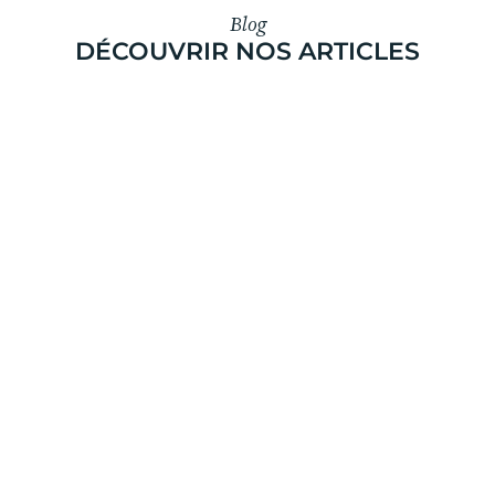
Blog
DÉCOUVRIR NOS ARTICLES
Bessec Dinan fête ses 80 ans
Depuis 1946, l’équipe Bessec de Dinan a le plaisir de vous accueillir et
vous conseiller, génération après génération, avec la même passion
s
du savoir-faire et du service. Le jeudi 4 juin, notre mag...
en
..
n
EN SAVOIR PLUS