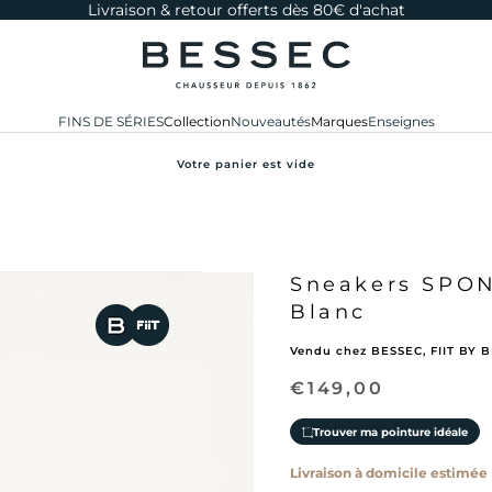
Livraison & retour offerts dès 80€ d'achat
bessec-chaussures
FINS DE SÉRIES
Collection
Nouveautés
Marques
Enseignes
Votre panier est vide
Sneakers SPO
Blanc
Vendu chez BESSEC, FIIT BY 
Prix de vente
€149,00
Trouver ma pointure idéale