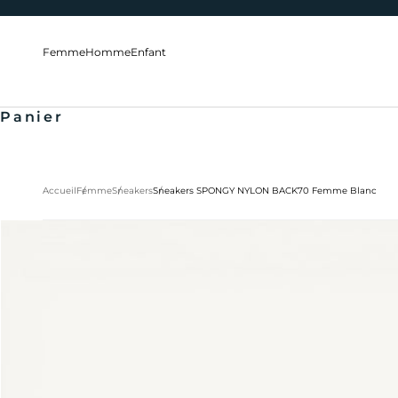
Passer au contenu
Femme
Homme
Enfant
Panier
Accueil
Femme
Sneakers
Sneakers SPONGY NYLON BACK70 Femme Blanc