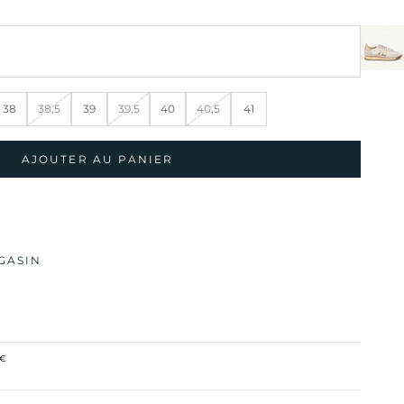
38
38,5
39
39,5
40
40,5
41
AJOUTER AU PANIER
GASIN
0€