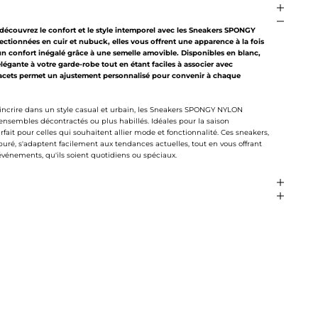
edécouvrez le confort et le style intemporel avec les Sneakers SPONGY
onnées en cuir et nubuck, elles vous offrent une apparence à la fois
un confort inégalé grâce à une semelle amovible. Disponibles en blanc,
égante à votre garde-robe tout en étant faciles à associer avec
 lacets permet un ajustement personnalisé pour convenir à chaque
s'incrire dans un style casual et urbain, les Sneakers SPONGY NYLON
nsembles décontractés ou plus habillés. Idéales pour la saison
rfait pour celles qui souhaitent allier mode et fonctionnalité. Ces sneakers,
puré, s'adaptent facilement aux tendances actuelles, tout en vous offrant
événements, qu'ils soient quotidiens ou spéciaux.