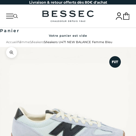
Livraison & retour offerts dès 80€ d'achat
Passer au contenu
bessec-chaussures
Menu
Recherche
Connexion
Panier
Panier
Votre panier est vide
Accueil
Femme
Sneakers
Sneakers U471 NEW BALANCE Femme Bleu
Zoomer sur l'image