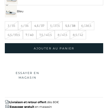
Bleu
3 / 35
4 / 36
4,5 / 37
5 / 37,5
5,5 / 38
6 / 38,5
6,5 / 39,5
7 / 40
7,5 / 40,5
8 / 41,5
8,5 / 42
AJOUTER AU PANIER
ESSAYER EN
MAGASIN
Livraison et retour offert
dès 80€
Essayage gratuit
en magasin