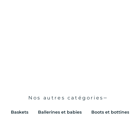
Sneakers ARCO ONE ARMISTICE Femme Beige
VENDU CHEZ FIIT BY BESSEC
prix de vente
€99,00
Nos autres catégories
Baskets
Ballerines et babies
Boots et bottines