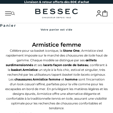
Livraison & retour offerts dès 80€ d'achat
Passer au contenu
bessec-chaussures
Menu
Recherche
Connexion
Panier
Panier
Votre panier est vide
Armistice femme
Célèbre pour sa basket iconique, la
Stone One
, Armistice s'est
rapidement imposée sur le marché des
chaussures de toile
haut de
gamme. Chaque modèle se distingue par ses
œillets
surdimensionnés
et ses
lacets façon corde de bateau
, conférant à
la
basket Armistice
un style à la fois chic, estival et singulier, très
recherché par les utilisateurs tapant
basket toile lacets originaux
.
Les
chaussures Armistice femme
et
homme
sont l'incarnation
d'un look
casual
raffiné, parfaites pour la ville comme pour les
escapades en bord de mer. En privilégiant les matières légères et les
designs épurés, Armistice offre une alternative élégante et
confortable à la traditionnelle
tennis en toile
, assurant une visibilité
optimale pour les recherches de
chaussures confortables et
tendance
.