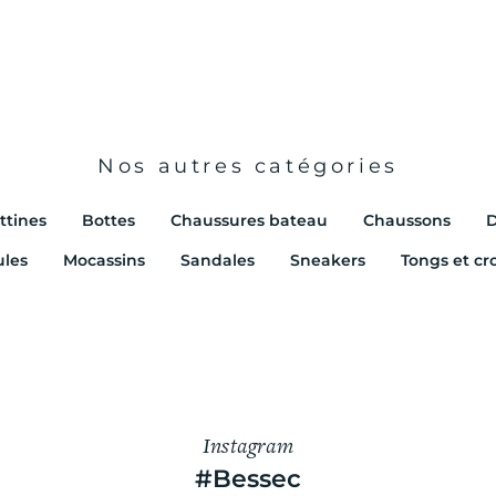
Nos autres catégories
ttines
Bottes
Chaussures bateau
Chaussons
D
les
Mocassins
Sandales
Sneakers
Tongs et cr
Instagram
#Bessec