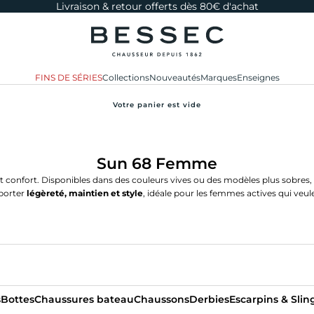
Livraison & retour offerts dès 80€ d'achat
bessec-chaussures
FINS DE SÉRIES
Collections
Nouveautés
Marques
Enseignes
Votre panier est vide
Sun 68 Femme
 confort. Disponibles dans des couleurs vives ou des modèles plus sobres, 
pporter
légèreté, maintien et style
, idéale pour les femmes actives qui veule
s
Bottes
Chaussures bateau
Chaussons
Derbies
Escarpins & Sli