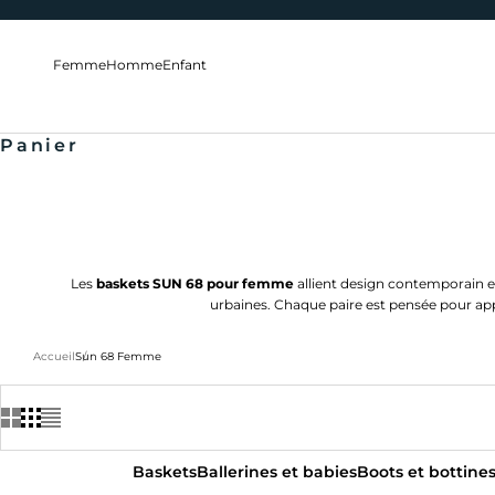
Passer au contenu
Femme
Homme
Enfant
Panier
Les
baskets SUN 68 pour femme
allient design contemporain et
urbaines. Chaque paire est pensée pour a
Accueil
Sun 68 Femme
Baskets
Ballerines et babies
Boots et bottine