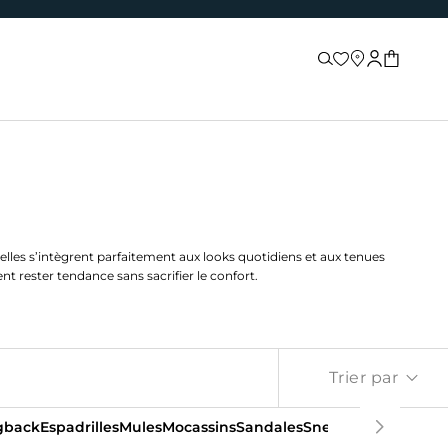
Recherche
Store locator
Connexion
Panier
elles s’intègrent parfaitement aux looks quotidiens et aux tenues
nt rester tendance sans sacrifier le confort.
Trier par
ngback
Espadrilles
Mules
Mocassins
Sandales
Sneakers
Tongs et c