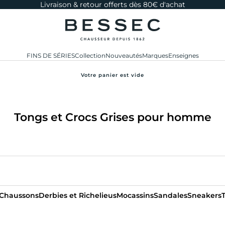
Livraison & retour offerts dès 80€ d'achat
bessec-chaussures
FINS DE SÉRIES
Collection
Nouveautés
Marques
Enseignes
Votre panier est vide
Tongs et Crocs Grises pour homme
Chaussons
Derbies et Richelieus
Mocassins
Sandales
Sneakers