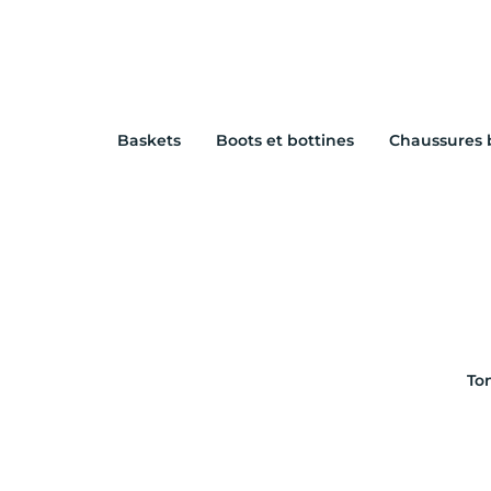
Baskets
Boots et bottines
Chaussures 
To