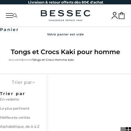
Livraison & retour offerts dès 80€ d'achat
Passer au contenu
bessec-chaussures
Menu
Recherche
Connexion
Panier
Panier
Votre panier est vide
Tongs et Crocs Kaki pour homme
Accueil
Homme
Tongs et Crocs Homme kaki
Trier par
Trier par
En vedette
Le plus pertinent
Meilleures ventes
Alphabétique, de A à Z