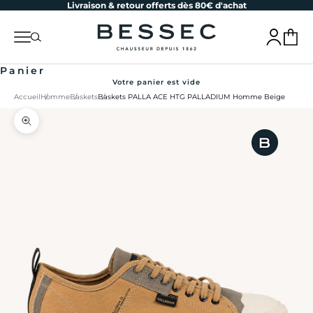
Livraison & retour offerts dès 80€ d'achat
Passer au contenu
bessec-chaussures
Menu
Recherche
Connexion
Panier
Panier
Votre panier est vide
Accueil
Homme
Baskets
Baskets PALLA ACE HTG PALLADIUM Homme Beige
Zoomer sur l'image