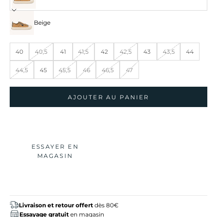
Beige
40
40,5
41
41,5
42
42,5
43
43,5
44
44,5
45
45,5
46
46,5
47
AJOUTER AU PANIER
ESSAYER EN
MAGASIN
Livraison et retour offert
dès 80€
Essayage gratuit
en magasin