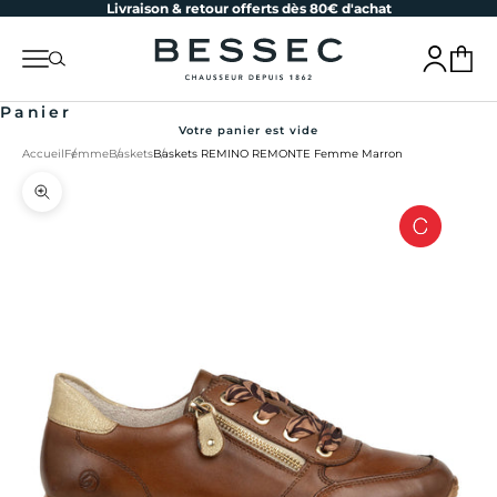
Livraison & retour offerts dès 80€ d'achat
Passer au contenu
bessec-chaussures
Menu
Recherche
Connexion
Panier
Panier
Votre panier est vide
Accueil
Femme
Baskets
Baskets REMINO REMONTE Femme Marron
Zoomer sur l'image