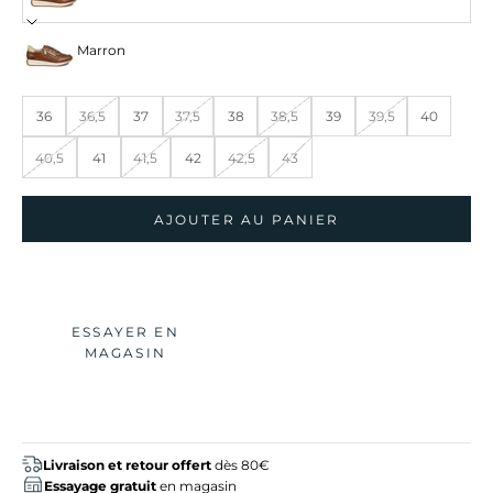
Marron
36
36,5
37
37,5
38
38,5
39
39,5
40
40,5
41
41,5
42
42,5
43
AJOUTER AU PANIER
ESSAYER EN
MAGASIN
Livraison et retour offert
dès 80€
Essayage gratuit
en magasin