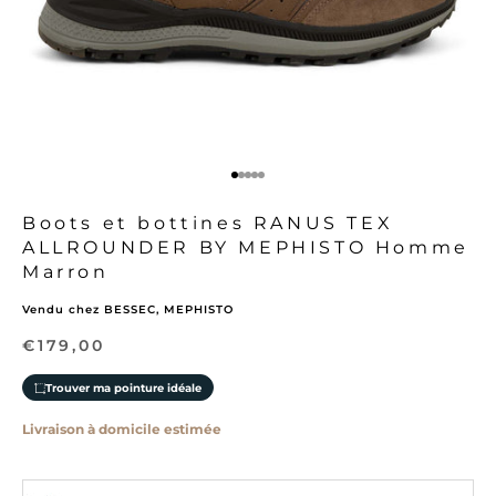
Aller à l'élément 1
Aller à l'élément 2
Aller à l'élément 3
Aller à l'élément 4
Aller à l'élément 5
Boots et bottines RANUS TEX
ALLROUNDER BY MEPHISTO Homme
Marron
Vendu chez BESSEC, MEPHISTO
Prix de vente
€179,00
Trouver ma pointure idéale