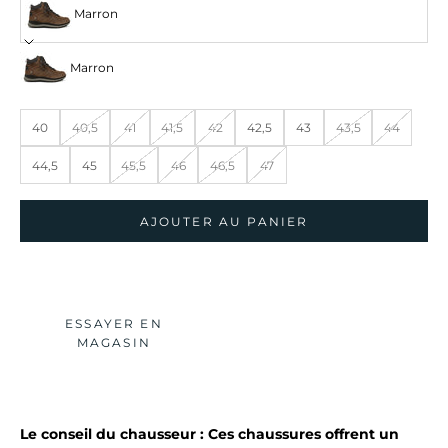
Marron
Marron
40
40,5
41
41,5
42
42,5
43
43,5
44
44,5
45
45,5
46
46,5
47
AJOUTER AU PANIER
ESSAYER EN
MAGASIN
Le conseil du chausseur : Ces chaussures offrent un