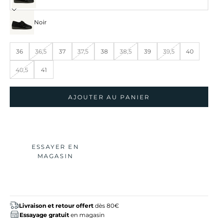
Noir
36
36,5
37
37,5
38
38,5
39
39,5
40
40,5
41
AJOUTER AU PANIER
ESSAYER EN
MAGASIN
Livraison et retour offert
dès 80€
Essayage gratuit
en magasin