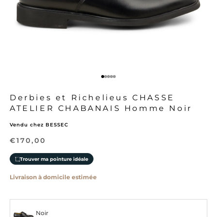
Aller à l'élément 1
Aller à l'élément 2
Aller à l'élément 3
Aller à l'élément 4
Aller à l'élément 5
Derbies et Richelieus CHASSE
ATELIER CHABANAIS Homme Noir
Vendu chez BESSEC
Prix de vente
€170,00
Trouver ma pointure idéale
Noir