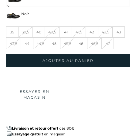
Noir
39
39,5
40
40,5
41
41,5
42
42,5
43
43,5
44
44,5
45
45,5
46
46,5
47
AJOUTER AU PANIER
ESSAYER EN
MAGASIN
Livraison et retour offert
dès 80€
Essayage gratuit
en magasin