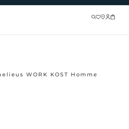
Recherche
Store locator
Connexion
Panier
chelieus WORK KOST Homme