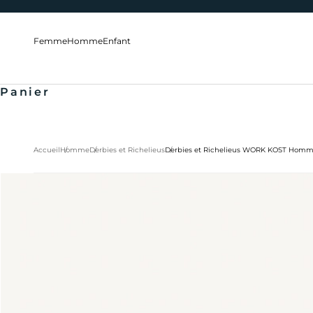
Passer au contenu
Femme
Homme
Enfant
Panier
Accueil
Homme
Derbies et Richelieus
Derbies et Richelieus WORK KOST Homm