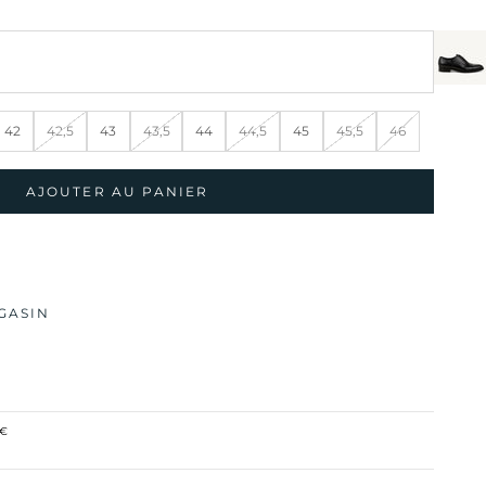
42
42,5
43
43,5
44
44,5
45
45,5
46
AJOUTER AU PANIER
GASIN
0€