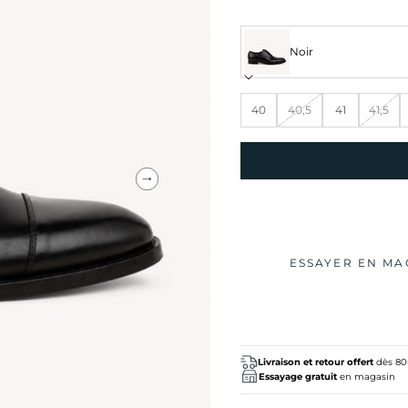
Noir
40
40,5
41
41,5
Suivant
ESSAYER EN MA
Livraison et retour offert
dès 8
Essayage gratuit
en magasin