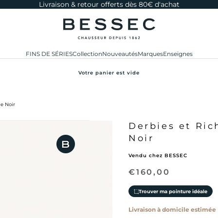
Livraison & retour offerts dès 80€ d'achat
bessec-chaussures
FINS DE SÉRIES
Collection
Nouveautés
Marques
Enseignes
Votre panier est vide
e Noir
Derbies et Ri
Noir
Vendu chez BESSEC
Prix de vente
€160,00
Trouver ma pointure idéale