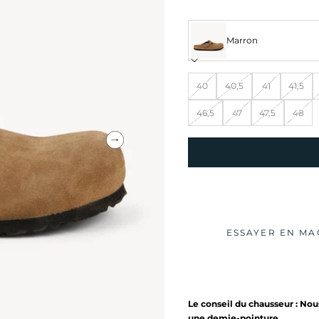
Marron
40
40,5
41
41,5
46,5
47
47,5
48
Suivant
ESSAYER EN MA
Le conseil du chausseur : N
une demie-pointure.