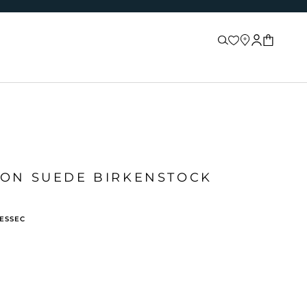
Recherche
Store locator
Connexion
Panier
TON SUEDE BIRKENSTOCK
n
BESSEC