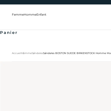
Passer au contenu
Femme
Homme
Enfant
Panier
Accueil
Homme
Sandales
Sandales BOSTON SUEDE BIRKENSTOCK Homme Ma