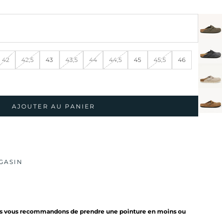
42
42,5
43
43,5
44
44,5
45
45,5
46
AJOUTER AU PANIER
GASIN
ous vous recommandons de prendre une pointure en moins ou