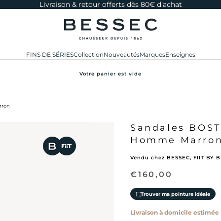
Livraison & retour offerts dès 80€ d'achat
bessec-chaussures
FINS DE SÉRIES
Collection
Nouveautés
Marques
Enseignes
Votre panier est vide
rron
Sandales BOS
Homme Marro
Vendu chez BESSEC, FIIT BY 
Prix de vente
€160,00
Trouver ma pointure idéale