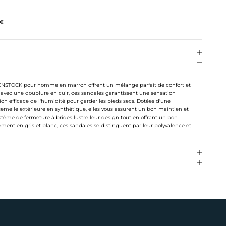
0€
STOCK pour homme en marron offrent un mélange parfait de confort et
 avec une doublure en cuir, ces sandales garantissent une sensation
ion efficace de l'humidité pour garder les pieds secs. Dotées d'une
 semelle extérieure en synthétique, elles vous assurent un bon maintien et
stème de fermeture à brides lustre leur design tout en offrant un bon
ment en gris et blanc, ces sandales se distinguent par leur polyvalence et