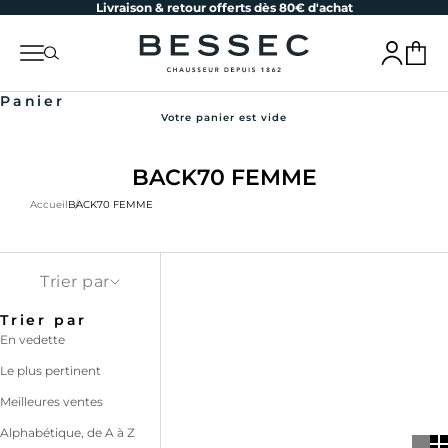
Livraison & retour offerts dès 80€ d'achat
Passer au contenu
bessec-chaussures
Menu
Recherche
Connexion
Panier
Panier
Votre panier est vide
BACK70 FEMME
Accueil
BACK70 FEMME
Trier par
Trier par
En vedette
Le plus pertinent
Meilleures ventes
Alphabétique, de A à Z